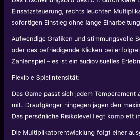
Das Erscheinungsbild besticht durch klare L
Einsatzsteuerung, rechts leuchten Multiplik
sofortigen Einstieg ohne lange Einarbeitung
Aufwendige Grafiken und stimmungsvolle S
oder das befriedigende Klicken bei erfolgre
Zahlenspiel – es ist ein audiovisuelles Erlebn
Flexible Spielintensität:
Das Game passt sich jedem Temperament an
mit. Draufgänger hingegen jagen den maxima
Das persönliche Risikolevel liegt komplett 
Die Multiplikatorentwicklung folgt einer a