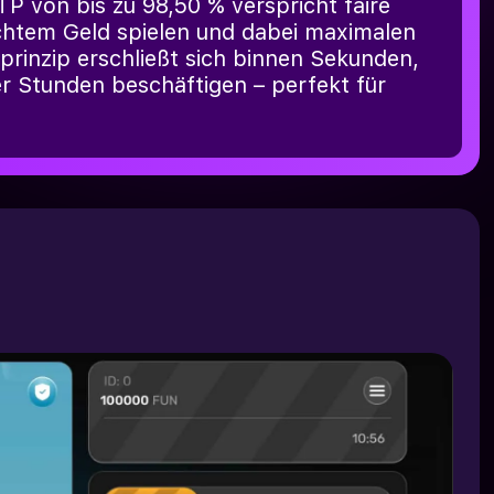
P von bis zu 98,50 % verspricht faire
chtem Geld spielen und dabei maximalen
lprinzip erschließt sich binnen Sekunden,
r Stunden beschäftigen – perfekt für