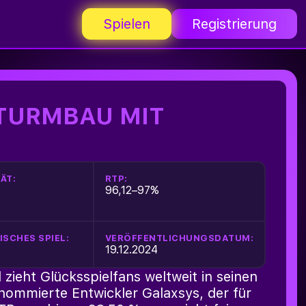
Spielen
Registrierung
 TURMBAU MIT
ÄT:
RTP:
96,12–97%
SCHES SPIEL:
VERÖFFENTLICHUNGSDATUM:
19.12.2024
 zieht Glücksspielfans weltweit in seinen
nommierte Entwickler Galaxsys, der für