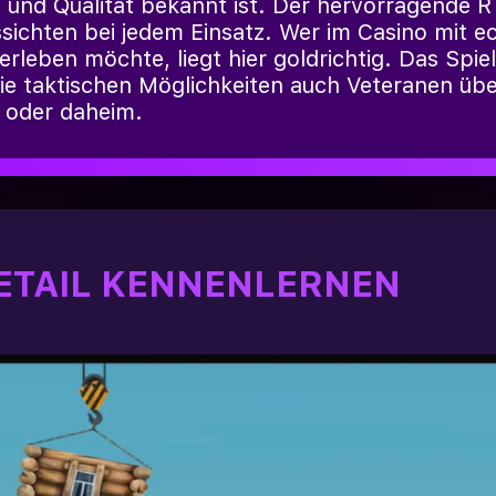
 und Qualität bekannt ist. Der hervorragende RT
sichten bei jedem Einsatz. Wer im Casino mit e
erleben möchte, liegt hier goldrichtig. Das Spie
e taktischen Möglichkeiten auch Veteranen übe
 oder daheim.
DETAIL KENNENLERNEN