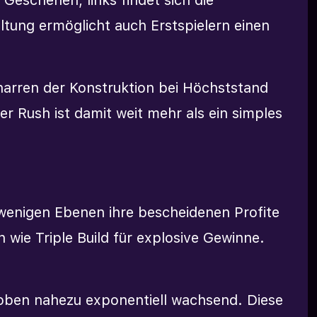
Geschehen, links findet sich die
altung ermöglicht auch Erstspielern einen
arren der Konstruktion bei Höchststand
er Rush ist damit weit mehr als ein simples
wenigen Ebenen ihre bescheidenen Profite
wie Triple Build für explosive Gewinne.
 oben nahezu exponentiell wachsend. Diese