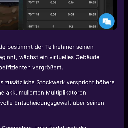
nde bestimmt der Teilnehmer seinen
eginnt, wächst ein virtuelles Gebäude
effizienten vergrößert.
 zusätzliche Stockwerk verspricht höhere
he akkumulierten Multiplikatoren
 volle Entscheidungsgewalt über seinen