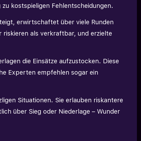
g zu kostspieligen Fehlentscheidungen.
teigt, erwirtschaftet über viele Runden
iskieren als verkraftbar, und erzielte
rlagen die Einsätze aufzustocken. Diese
che Experten empfehlen sogar ein
igen Situationen. Sie erlauben riskantere
tlich über Sieg oder Niederlage – Wunder