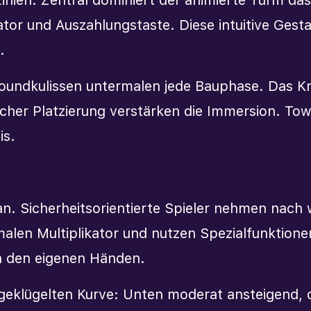
inien: Zentral dominiert der animierte Turm das 
ator und Auszahlungstaste. Diese intuitive Gest
.
oundkulissen untermalen jede Bauphase. Das Kn
icher Platzierung verstärken die Immersion. Tow
is.
. Sicherheitsorientierte Spieler nehmen nach 
len Multiplikator und nutzen Spezialfunktionen 
in den eigenen Händen.
usgeklügelten Kurve: Unten moderat ansteigend,