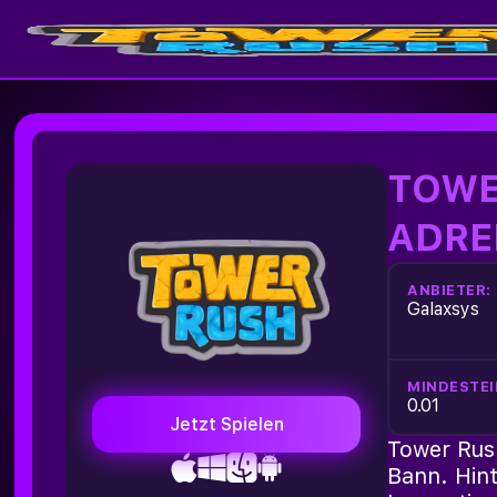
TOWE
ADRE
ANBIETER:
Galaxsys
MINDESTEI
0.01
Jetzt Spielen
Tower Rush
Bann. Hin